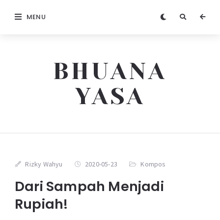
MENU
BHUANA
YASA
Rizky Wahyu
2020-05-23
Kompos
Dari Sampah Menjadi
Rupiah!