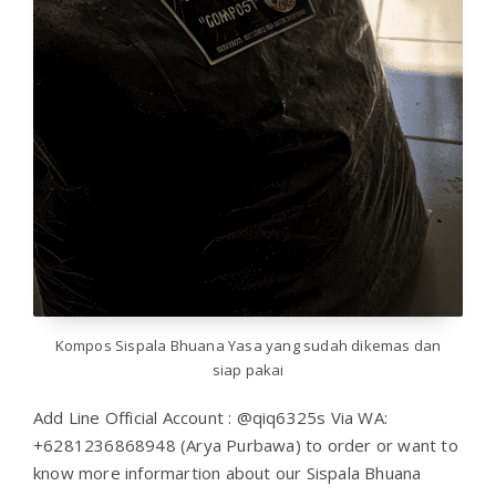
Kompos Sispala Bhuana Yasa yang sudah dikemas dan
siap pakai
Add Line Official Account : @qiq6325s Via WA:
+6281236868948 (Arya Purbawa) to order or want to
know more informartion about our Sispala Bhuana